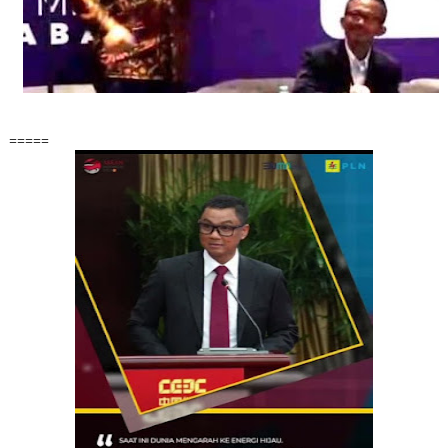
=====