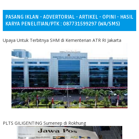
PASANG IKLAN - ADVERTORIAL - ARTIKEL - OPINI - HASIL
KARYA PENELITIAN/PTK : 087731599297 (WA/SMS)
Upaya Untuk Terbitnya SHM di Kementerian ATR RI Jakarta
PLTS GILIGENTING Sumenep di Rokhung