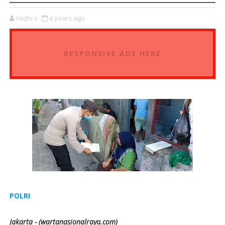
Yadhi.s
4 years ago
RESPONSIVE ADS HERE
POLRI
Jakarta - (wartanasionalraya.com)