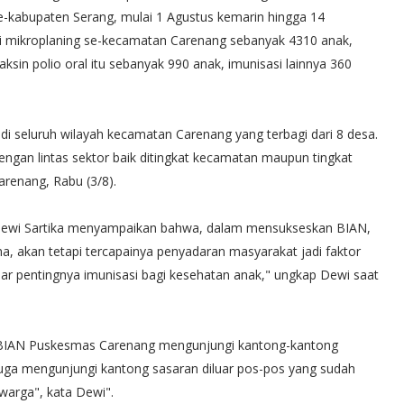
-kabupaten Serang, mulai 1 Agustus kemarin hingga 14
 mikroplaning se-kecamatan Carenang sebanyak 4310 anak,
ksin polio oral itu sebanyak 990 anak, imunisasi lainnya 360
 di seluruh wilayah kecamatan Carenang yang terbagi dari 8 desa.
engan lintas sektor baik ditingkat kecamatan maupun tingkat
arenang, Rabu (3/8).
Dewi Sartika menyampaikan bahwa, dalam mensukseskan BIAN,
a, akan tetapi tercapainya penyadaran masyarakat jadi faktor
dar pentingnya imunisasi bagi kesehatan anak," ungkap Dewi saat
 BIAN Puskesmas Carenang mengunjungi kantong-kantong
a juga mengunjungi kantong sasaran diluar pos-pos yang sudah
warga", kata Dewi".