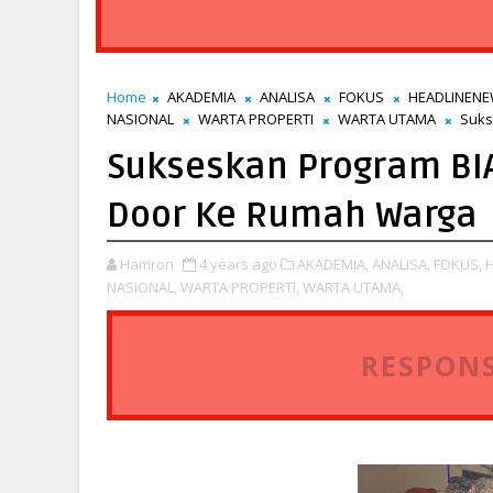
Home
AKADEMIA
ANALISA
FOKUS
HEADLINEN
NASIONAL
WARTA PROPERTI
WARTA UTAMA
Suks
Sukseskan Program BI
Door Ke Rumah Warga
Hamron
4 years ago
AKADEMIA,
ANALISA,
FOKUS,
NASIONAL,
WARTA PROPERTI,
WARTA UTAMA,
RESPONS