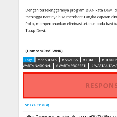
Dengan terselenggaranya program BIAN kata Dewi, d
"sehingga nantinya bisa membantu angka capaian el
Polio, mempertahankan eliminasi tetanus pada bayi bar
Tutup Dewi.
(Hamron/Red. WNR).
Tags
# AKADEMIA
# ANALISA
# FOKUS
# HEADL
WARTA NASIONAL
# WARTA PROPERTI
# WARTA UTAM
RESPONS
Share This