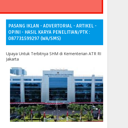
PASANG IKLAN - ADVERTORIAL - ARTIKEL -
OPINI - HASIL KARYA PENELITIAN/PTK :
087731599297 (WA/SMS)
Upaya Untuk Terbitnya SHM di Kementerian ATR RI
Jakarta