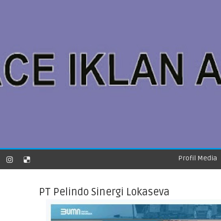
Profil Media
PT Pelindo Sinergi Lokaseva