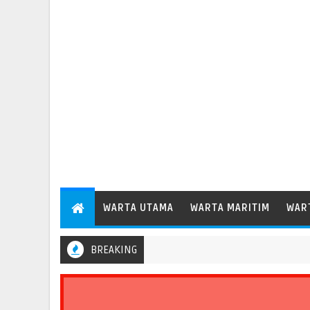
WARTA UTAMA
WARTA MARITIM
WAR
BREAKING
Pelindo Regional 2 Bengkulu Catat Pertumbuhan Arus Barang 35,6 P