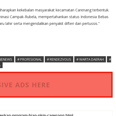
iharapkan kekebalan masyarakat kecamatan Carenang terbentuk.
iminasi Campak-Rubela, mempertahankan status Indonesia Bebas
u lahir serta mengendalikan penyakit difteri dan pertussis."
INENEWS
# PROFESIONAL
# RENDEZVOUS
# WARTA DAERAH
#
A
IVE ADS HERE