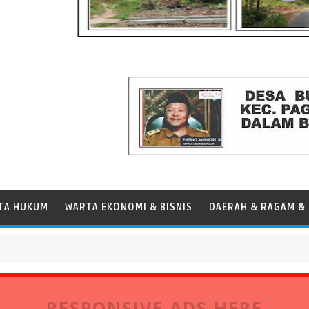
TA HUKUM
WARTA EKONOMI & BISNIS
DAERAH & RAGAM & 
ersen, Perkuat Peran Pelabuhan bagi Perekonomian Daerah
RESPONSIVE ADS HERE