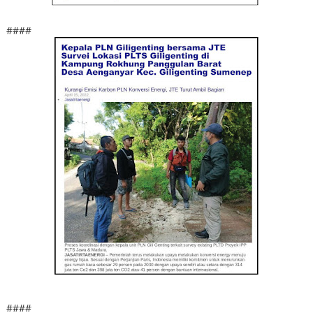
####
####