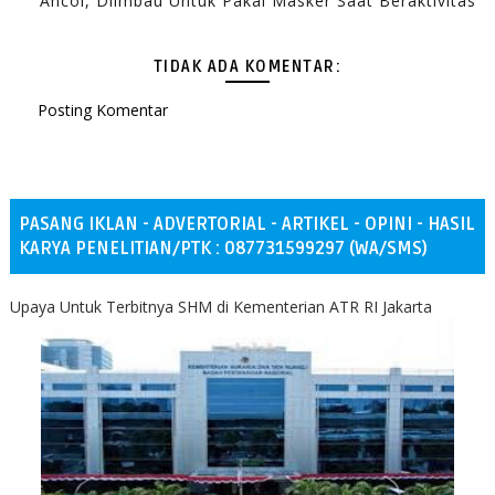
Ancol, Diimbau Untuk Pakai Masker Saat Beraktivitas
TIDAK ADA KOMENTAR:
Posting Komentar
PASANG IKLAN - ADVERTORIAL - ARTIKEL - OPINI - HASIL
KARYA PENELITIAN/PTK : 087731599297 (WA/SMS)
Upaya Untuk Terbitnya SHM di Kementerian ATR RI Jakarta