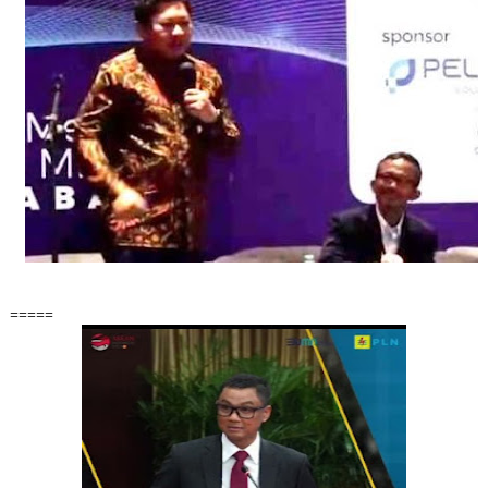
=====