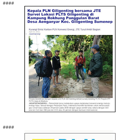
####
####