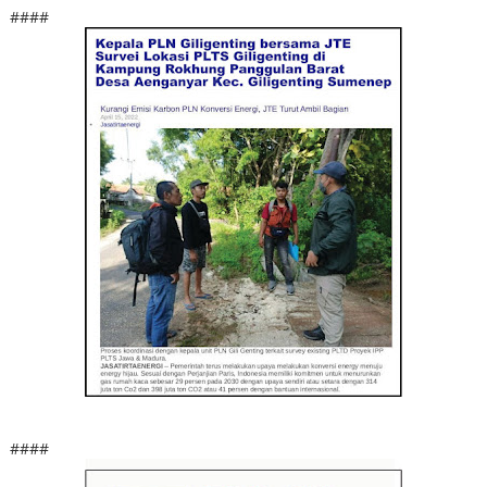
####
####