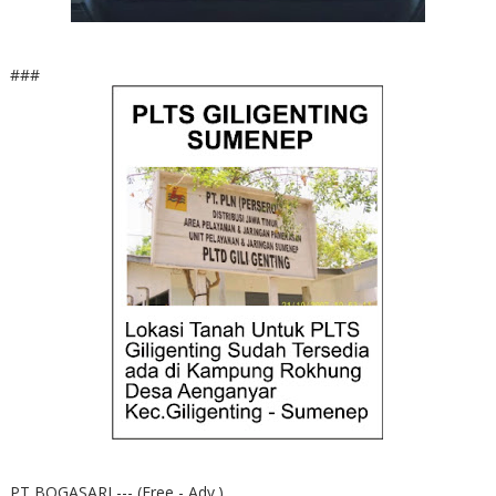
###
PT BOGASARI --- (Free - Adv.)