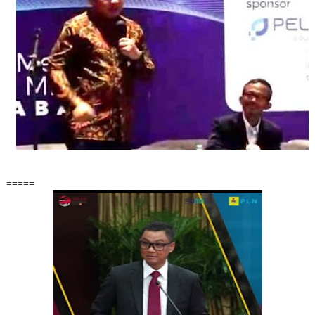
=====