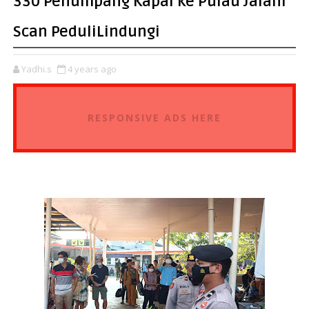
330 Penumpang Kapal ke Pulau Jalani
Scan PeduliLindungi
Yadhi.s
4 years ago
RESPONSIVE ADS HERE