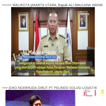
===== WALIKOTA JAKARTA UTARA, Bapak ALI MAULANA HAKIM
=== JOKO NOERHUDA DIRUT PT PELINDO SOLUSI LOGISTIK