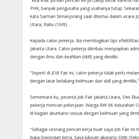
“Kita lihat jumlah pencari kerja cukup besar karena h
PHK, banyak pengusaha yang usahanya tutup. Sekarang
kata Sarman Simanjorang saat ditemui dalam acara J
Utara, Rabu (10/8).
Kepada calon pekerja, dia membagikan tips efektifita
Jakarta Utara. Calon pekerja diimbau menyiapkan adm
dengan ilmu dan keahlian (skill) yang dimiliki.
“Seperti di JOB Fair ini, calon pekerja tidak perlu mela
dengan latar belakang keilmuan dan skill yang dimiliki,”
Sementara itu, peserta Job Fair Jakarta Utara, Dini 
pekerja mencari pekerjaan. Warga RW 06 Kelurahan Cili
di bagian akuntansi sesuai dengan keilmuan yang dimili
“Sebagai seorang pencari kerja buat saya Job Fair i
buka lowongan kerja. Saya lulusan akutansi SMK (Seko