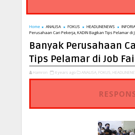
Home
ANALISA
FOKUS
HEADLINENEWS
INFORI
Perusahaan Cari Pekerja, KADIN Bagikan Tips Pelamar di Jo
Banyak Perusahaan Car
Tips Pelamar di Job Fai
Hamron
4 years ago
ANALISA,
FOKUS,
HEADLINENE
RESPONS