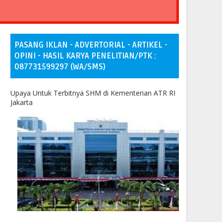
PASANG IKLAN - ADVERTORIAL - ARTIKEL -
OPINI - HASIL KARYA PENELITIAN/PTK :
087731599297 (WA/SMS)
Upaya Untuk Terbitnya SHM di Kementerian ATR RI
Jakarta