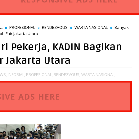
AL
PROFESIONAL
RENDEZVOUS
WARTA NASIONAL
Banyak
b Fair Jakarta Utara
i Pekerja, KADIN Bagikan
r Jakarta Utara
WS,
INFORIAL,
PROFESIONAL,
RENDEZVOUS,
WARTA NASIONAL,
IVE ADS HERE