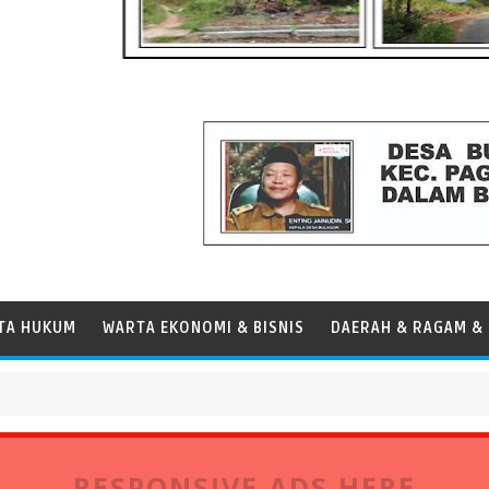
TA HUKUM
WARTA EKONOMI & BISNIS
DAERAH & RAGAM & 
ersen, Perkuat Peran Pelabuhan bagi Perekonomian Daerah
RESPONSIVE ADS HERE