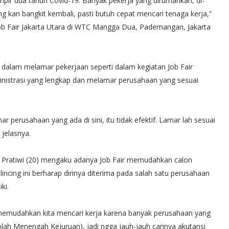
ampir dua tahun Covid-19. Banyak pekerja yang dirumahkan, di-
 kan bangkit kembali, pasti butuh cepat mencari tenaga kerja,”
ob Fair Jakarta Utara di WTC Mangga Dua, Pademangan, Jakarta
s dalam melamar pekerjaan seperti dalam kegiatan Job Fair
inistrasi yang lengkap dan melamar perusahaan yang sesuai
mar perusahaan yang ada di sini, itu tidak efektif. Lamar lah sesuai
 jelasnya.
Eka Pratiwi (20) mengaku adanya Job Fair memudahkan calon
ncing ini berharap dirinya diterima pada salah satu perusahaan
ki.
ni memudahkan kita mencari kerja karena banyak perusahaan yang
lah Menengah Kejuruan), jadi ngga jauh-jauh carinya akutansi