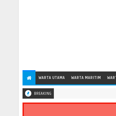
WARTA UTAMA
WARTA MARITIM
WAR
BREAKING
Pelindo Regional 2 Bengkulu Catat Pertumbuhan Arus Barang 35,6 P