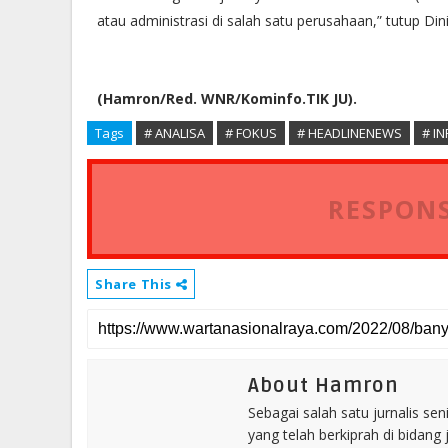
atau administrasi di salah satu perusahaan,” tutup Dini
(Hamron/Red. WNR/Kominfo.TIK JU).
Tags
# ANALISA
# FOKUS
# HEADLINENEWS
# IN
RESPONS
Share This
About Hamron
Sebagai salah satu jurnalis se
yang telah berkiprah di bidang 