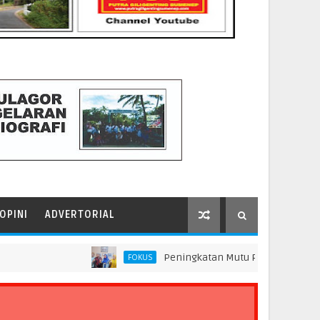
OPINI
ADVERTORIAL
Peningkatan Mutu Pendidikan di SMP Darus S
FOKUS