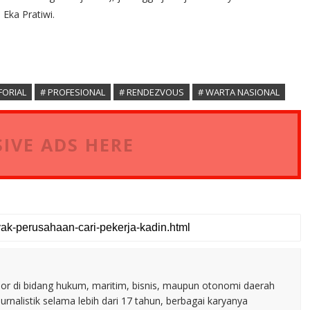
 Eka Pratiwi.
FORIAL
# PROFESIONAL
# RENDEZVOUS
# WARTA NASIONAL
IVE ADS HERE
nior di bidang hukum, maritim, bisnis, maupun otonomi daerah
jurnalistik selama lebih dari 17 tahun, berbagai karyanya