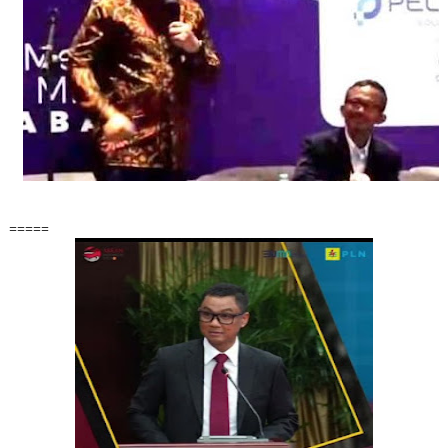
=====