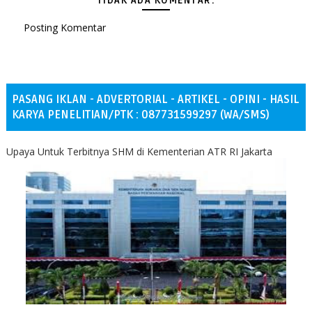
TIDAK ADA KOMENTAR:
Posting Komentar
PASANG IKLAN - ADVERTORIAL - ARTIKEL - OPINI - HASIL
KARYA PENELITIAN/PTK : 087731599297 (WA/SMS)
Upaya Untuk Terbitnya SHM di Kementerian ATR RI Jakarta