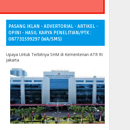
PASANG IKLAN - ADVERTORIAL - ARTIKEL -
OPINI - HASIL KARYA PENELITIAN/PTK :
087731599297 (WA/SMS)
Upaya Untuk Terbitnya SHM di Kementerian ATR RI
Jakarta