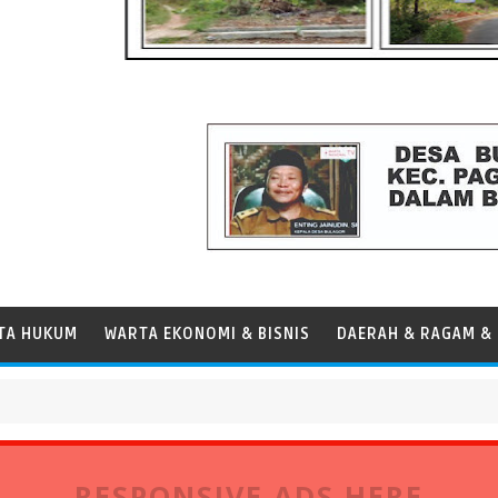
TA HUKUM
WARTA EKONOMI & BISNIS
DAERAH & RAGAM & 
 Persen, Perkuat Peran Pelabuhan bagi Perekonomian Daerah
RESPONSIVE ADS HERE