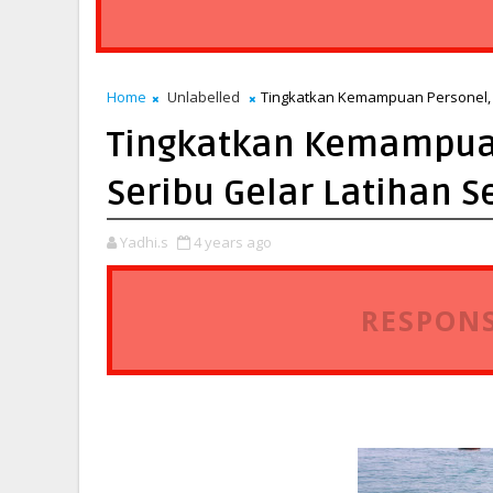
Home
Unlabelled
Tingkatkan Kemampuan Personel, P
Tingkatkan Kemampuan
Seribu Gelar Latihan S
Yadhi.s
4 years ago
RESPONS