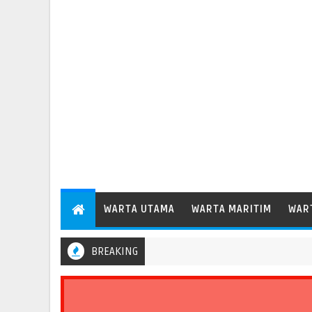
WARTA UTAMA
WARTA MARITIM
WAR
BREAKING
Pelindo Regional 2 Bengkulu Catat Pertumbuhan Arus Barang 35,6