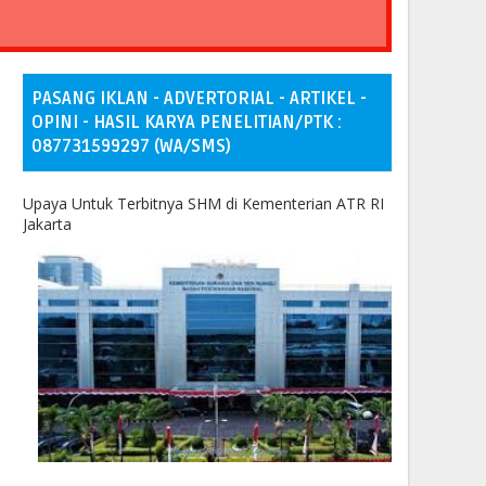
PASANG IKLAN - ADVERTORIAL - ARTIKEL -
OPINI - HASIL KARYA PENELITIAN/PTK :
087731599297 (WA/SMS)
Upaya Untuk Terbitnya SHM di Kementerian ATR RI
Jakarta