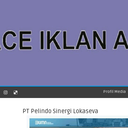
Profil Media
PT Pelindo Sinergi Lokaseva