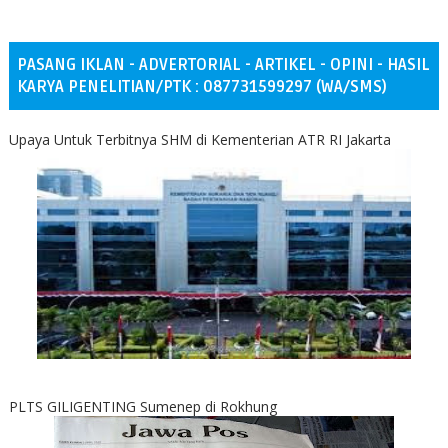
PASANG IKLAN - ADVERTORIAL - ARTIKEL - OPINI - HASIL
KARYA PENELITIAN/PTK : 087731599297 (WA/SMS)
Upaya Untuk Terbitnya SHM di Kementerian ATR RI Jakarta
PLTS GILIGENTING Sumenep di Rokhung