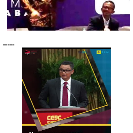
=====