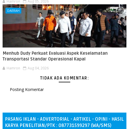
Hamron
Aug 05, 2026
DAERAH
Menhub Dudy Perkuat Evaluasi Aspek Keselamatan
Transportasi Standar Operasional Kapal
Hamron
Aug 04, 2026
TIDAK ADA KOMENTAR:
Posting Komentar
PASANG IKLAN - ADVERTORIAL - ARTIKEL - OPINI - HASIL
KARYA PENELITIAN/PTK : 087731599297 (WA/SMS)