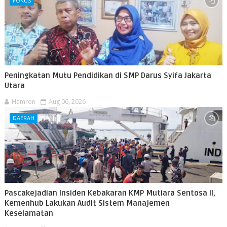
FOKUS
Peningkatan Mutu Pendidikan di SMP Darus Syifa Jakarta
Utara
Hamron
Aug 06, 2026
DAERAH
Pascakejadian Insiden Kebakaran KMP Mutiara Sentosa II,
Kemenhub Lakukan Audit Sistem Manajemen
Keselamatan