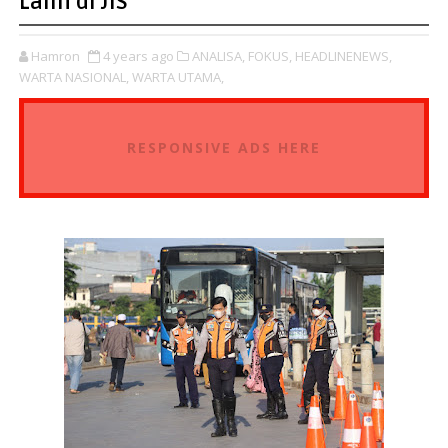
Lalin di JIS
Hamron
4 years ago
ANALISA,
FOKUS,
HEADLINENEWS,
WARTA NASIONAL,
WARTA UTAMA,
RESPONSIVE ADS HERE