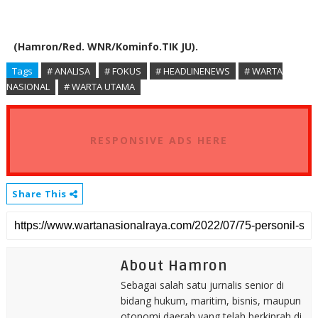
(Hamron/Red. WNR/Kominfo.TIK JU).
Tags
# ANALISA
# FOKUS
# HEADLINENEWS
# WARTA
NASIONAL
# WARTA UTAMA
RESPONSIVE ADS HERE
Share This
About Hamron
Sebagai salah satu jurnalis senior di
bidang hukum, maritim, bisnis, maupun
otonomi daerah yang telah berkiprah di