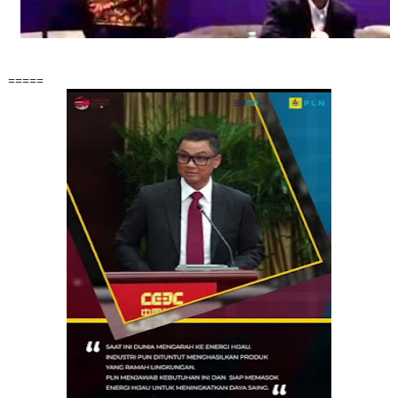
=====