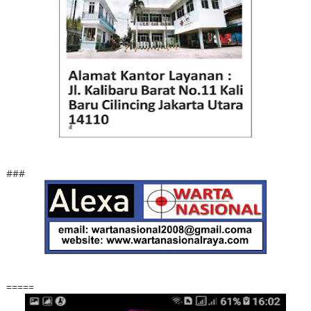
###
=====