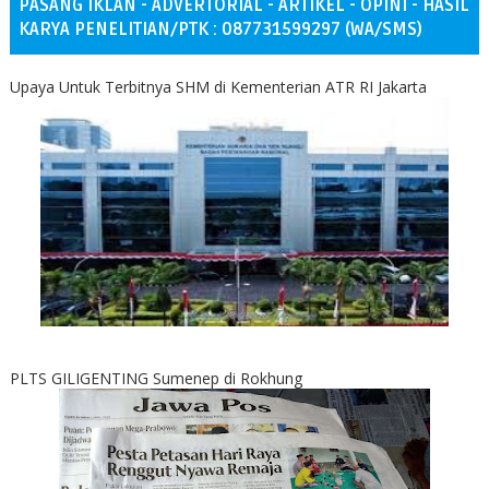
PASANG IKLAN - ADVERTORIAL - ARTIKEL - OPINI - HASIL
KARYA PENELITIAN/PTK : 087731599297 (WA/SMS)
Upaya Untuk Terbitnya SHM di Kementerian ATR RI Jakarta
PLTS GILIGENTING Sumenep di Rokhung