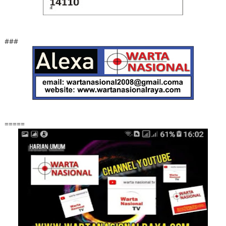
###
=====