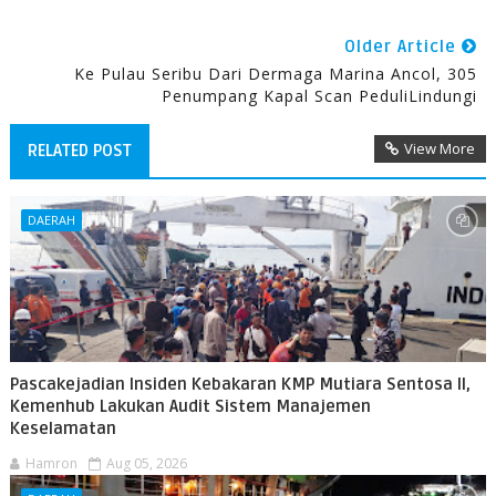
Older Article
Ke Pulau Seribu Dari Dermaga Marina Ancol, 305
Penumpang Kapal Scan PeduliLindungi
View More
RELATED POST
DAERAH
Pascakejadian Insiden Kebakaran KMP Mutiara Sentosa II,
Kemenhub Lakukan Audit Sistem Manajemen
Keselamatan
Hamron
Aug 05, 2026