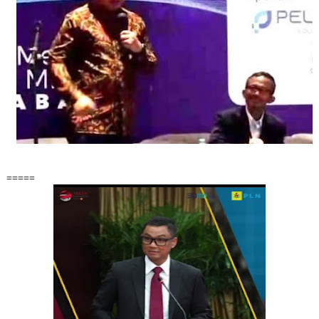
=====