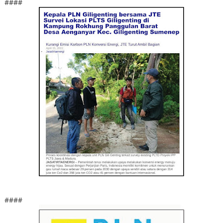
####
####