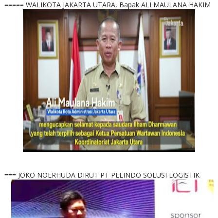
===== WALIKOTA JAKARTA UTARA, Bapak ALI MAULANA HAKIM
=== JOKO NOERHUDA DIRUT PT PELINDO SOLUSI LOGISTIK