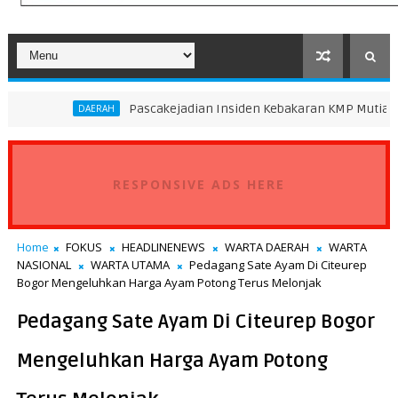
Pascakejadian Insiden Kebakaran KMP Mutiara Sentosa II, 
AERAH
RESPONSIVE ADS HERE
Home
FOKUS
HEADLINENEWS
WARTA DAERAH
WARTA
NASIONAL
WARTA UTAMA
Pedagang Sate Ayam Di Citeurep
Bogor Mengeluhkan Harga Ayam Potong Terus Melonjak
Pedagang Sate Ayam Di Citeurep Bogor
Mengeluhkan Harga Ayam Potong