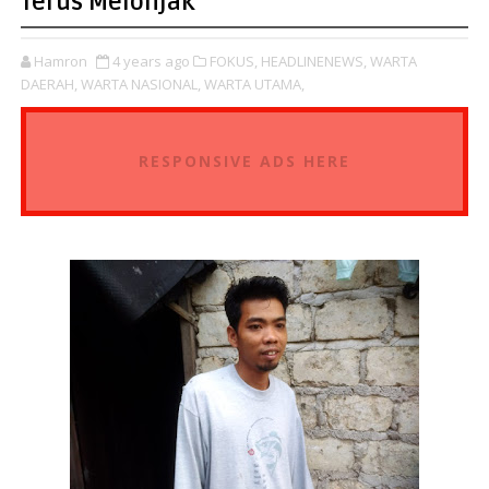
Terus Melonjak
Hamron
4 years ago
FOKUS,
HEADLINENEWS,
WARTA
DAERAH,
WARTA NASIONAL,
WARTA UTAMA,
RESPONSIVE ADS HERE