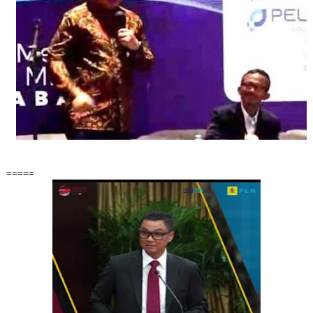
=====