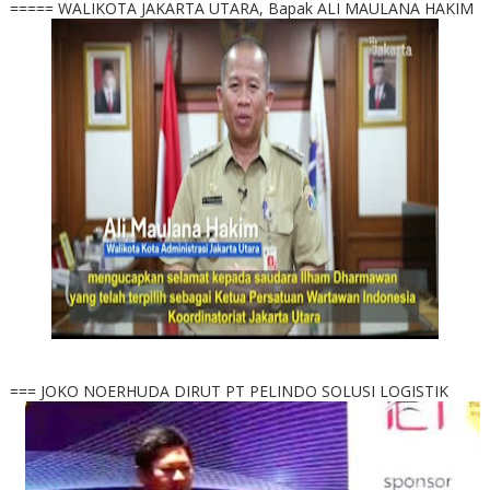
===== WALIKOTA JAKARTA UTARA, Bapak ALI MAULANA HAKIM
=== JOKO NOERHUDA DIRUT PT PELINDO SOLUSI LOGISTIK