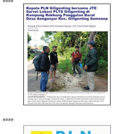
####
####