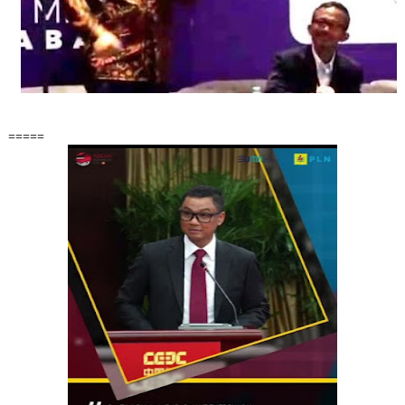
=====