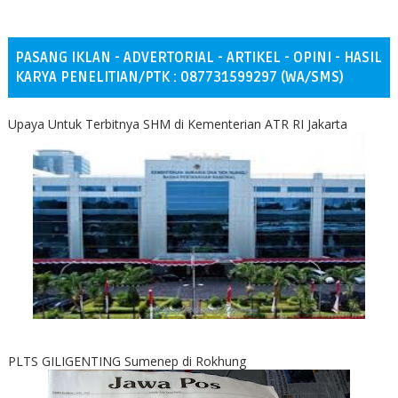
PASANG IKLAN - ADVERTORIAL - ARTIKEL - OPINI - HASIL
KARYA PENELITIAN/PTK : 087731599297 (WA/SMS)
Upaya Untuk Terbitnya SHM di Kementerian ATR RI Jakarta
PLTS GILIGENTING Sumenep di Rokhung