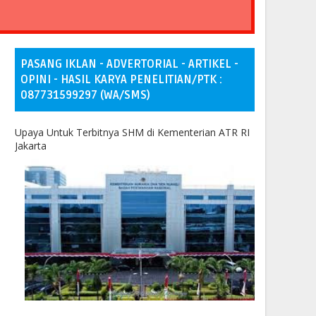
PASANG IKLAN - ADVERTORIAL - ARTIKEL -
OPINI - HASIL KARYA PENELITIAN/PTK :
087731599297 (WA/SMS)
Upaya Untuk Terbitnya SHM di Kementerian ATR RI
Jakarta