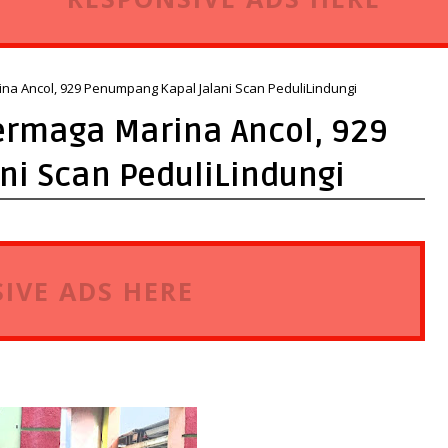
na Ancol, 929 Penumpang Kapal Jalani Scan PeduliLindungi
Dermaga Marina Ancol, 929
i Scan PeduliLindungi
IVE ADS HERE