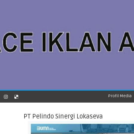
Profil Media
PT Pelindo Sinergi Lokaseva