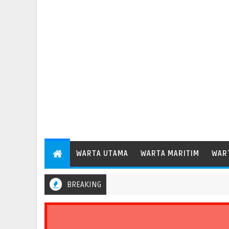
WARTA UTAMA
WARTA MARITIM
WAR
BREAKING
labuhan Patimban Perdana Layani Kapal Peti Kemas Besar Kelas P