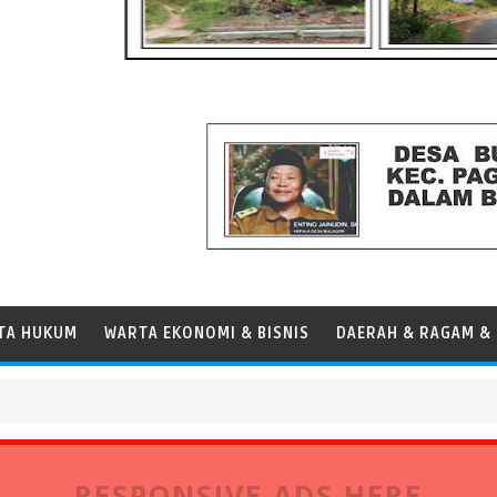
TA HUKUM
WARTA EKONOMI & BISNIS
DAERAH & RAGAM & 
anamax
RESPONSIVE ADS HERE