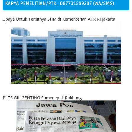
KARYA PENELITIAN/PTK : 087731599297 (WA/SMS)
Upaya Untuk Terbitnya SHM di Kementerian ATR RI Jakarta
PLTS GILIGENTING Sumenep di Rokhung