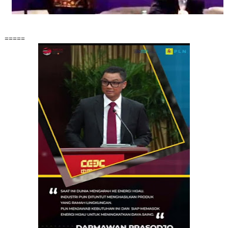
=====