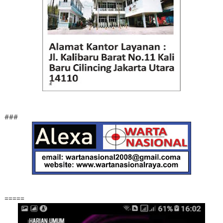
###
=====