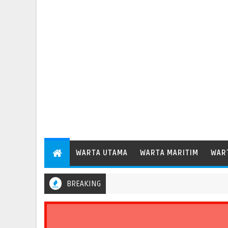
WARTA UTAMA
WARTA MARITIM
WAR
BREAKING
Pelindo Regional 2 Bengkulu Catat Pertumbuhan Arus Barang 35,6 P