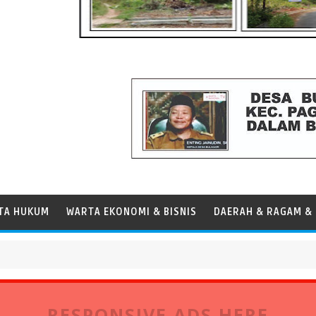
TA HUKUM
WARTA EKONOMI & BISNIS
DAERAH & RAGAM & 
ersen, Perkuat Peran Pelabuhan bagi Perekonomian Daerah
RESPONSIVE ADS HERE