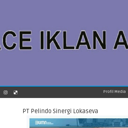
Profil Media
PT Pelindo Sinergi Lokaseva