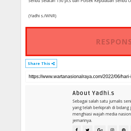
Seribu Selatan 150 pcs dan Polsek Kepulauan Seribu U
(Yadhi s./WNR)
RESPONS
Share This
About Yadhi.s
Sebagai salah satu jurnalis se
yang telah berkiprah di bidang 
menghiasi wajah media nasional
jemarinya.