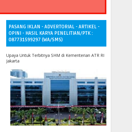
PASANG IKLAN - ADVERTORIAL - ARTIKEL -
OPINI - HASIL KARYA PENELITIAN/PTK :
087731599297 (WA/SMS)
Upaya Untuk Terbitnya SHM di Kementerian ATR RI
Jakarta