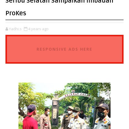
Seribu Selatan Sampaikan Imbauan
ProKes
Yadhi.s
4 years ago
RESPONSIVE ADS HERE