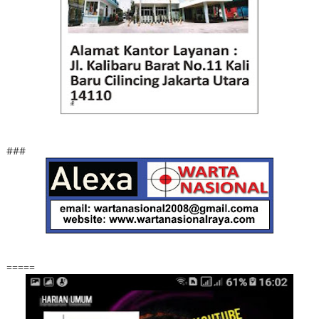
###
=====