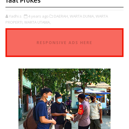
Taat ProKes
Yadhi.s
4 years ago
DAERAH,
WARTA DUNIA,
WARTA
PROPERTI,
WARTA UTAMA,
RESPONSIVE ADS HERE