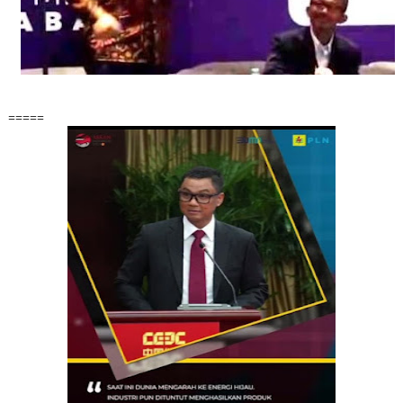
=====