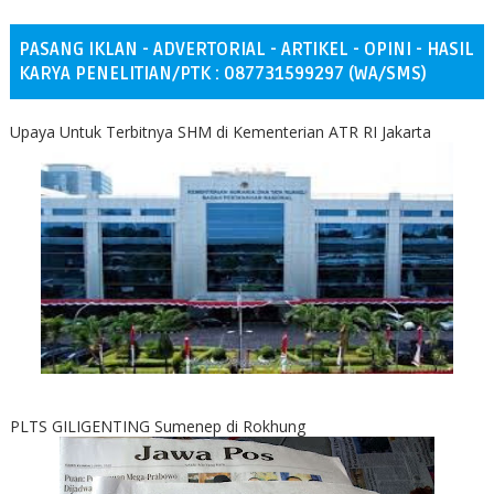
PASANG IKLAN - ADVERTORIAL - ARTIKEL - OPINI - HASIL
KARYA PENELITIAN/PTK : 087731599297 (WA/SMS)
Upaya Untuk Terbitnya SHM di Kementerian ATR RI Jakarta
PLTS GILIGENTING Sumenep di Rokhung