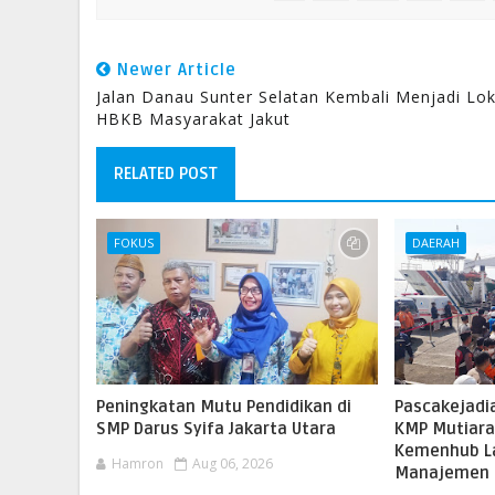
Newer Article
Jalan Danau Sunter Selatan Kembali Menjadi Lok
HBKB Masyarakat Jakut
RELATED POST
FOKUS
DAERAH
Peningkatan Mutu Pendidikan di
Pascakejadi
SMP Darus Syifa Jakarta Utara
KMP Mutiara 
Kemenhub La
Hamron
Aug 06, 2026
Manajemen 