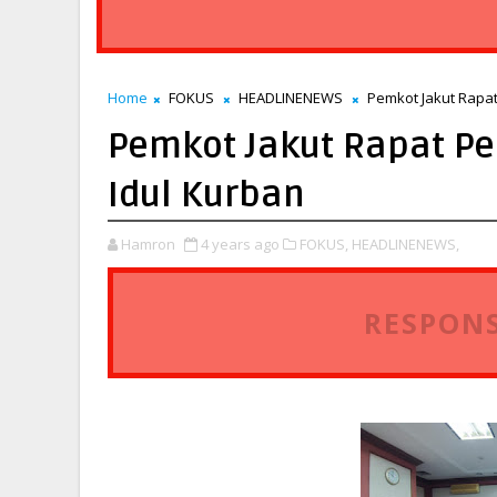
Home
FOKUS
HEADLINENEWS
Pemkot Jakut Rapat
Pemkot Jakut Rapat P
Idul Kurban
Hamron
4 years ago
FOKUS,
HEADLINENEWS,
RESPONS