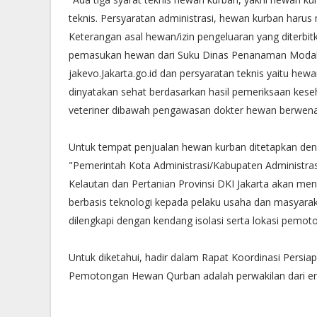
teknis. Persyaratan administrasi, hewan kurban haru
Keterangan asal hewan/izin pengeluaran yang diterbi
pemasukan hewan dari Suku Dinas Penanaman Modal da
jakevo.Jakarta.go.id dan persyaratan teknis yaitu he
dinyatakan sehat berdasarkan hasil pemeriksaan kes
veteriner dibawah pengawasan dokter hewan berwenan
Untuk tempat penjualan hewan kurban ditetapkan deng
"Pemerintah Kota Administrasi/Kabupaten Administras
Kelautan dan Pertanian Provinsi DKI Jakarta akan me
berbasis teknologi kepada pelaku usaha dan masyarak
dilengkapi dengan kendang isolasi serta lokasi pemot
Untuk diketahui, hadir dalam Rapat Koordinasi Pers
Pemotongan Hewan Qurban adalah perwakilan dari en