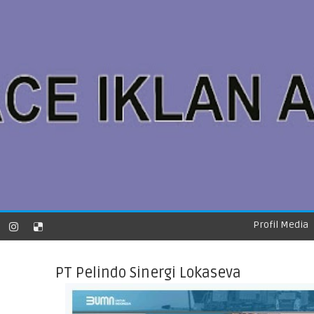
Profil Media
PT Pelindo Sinergi Lokaseva