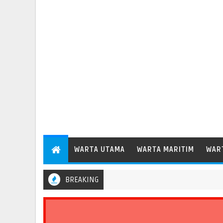
WARTA UTAMA
WARTA MARITIM
WAR
BREAKING
an Arus Barang 35,6 Persen, Perkuat Peran Pelabuhan bagi Perekono