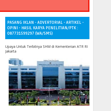
PASANG IKLAN - ADVERTORIAL - ARTIKEL -
OPINI - HASIL KARYA PENELITIAN/PTK :
087731599297 (WA/SMS)
Upaya Untuk Terbitnya SHM di Kementerian ATR RI
Jakarta