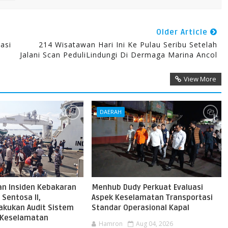
Older Article
asi
214 Wisatawan Hari Ini Ke Pulau Seribu Setelah
Jalani Scan PeduliLindungi Di Dermaga Marina Ancol
View More
DAERAH
an Insiden Kebakaran
Menhub Dudy Perkuat Evaluasi
Sentosa II,
Aspek Keselamatan Transportasi
kukan Audit Sistem
Standar Operasional Kapal
Keselamatan
Hamron
Aug 04, 2026