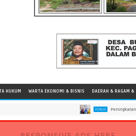
TA HUKUM
WARTA EKONOMI & BISNIS
DAERAH & RAGAM & 
Peningkatan Mutu Pendi
FOKUS
mian Daerah
RESPONSIVE ADS HERE