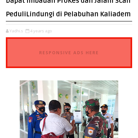
Dapat Imbauan ProKes dan Jalani Scan
PeduliLindungi di Pelabuhan Kaliadem
Yadhi.s
4 years ago
RESPONSIVE ADS HERE