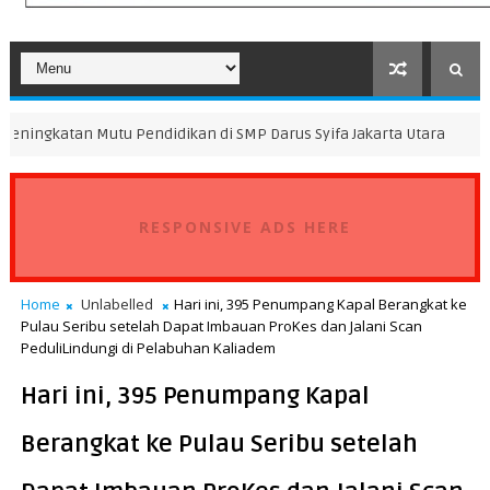
tu Pendidikan di SMP Darus Syifa Jakarta Utara
Pascak
DAERAH
RESPONSIVE ADS HERE
Home
Unlabelled
Hari ini, 395 Penumpang Kapal Berangkat ke
Pulau Seribu setelah Dapat Imbauan ProKes dan Jalani Scan
PeduliLindungi di Pelabuhan Kaliadem
Hari ini, 395 Penumpang Kapal
Berangkat ke Pulau Seribu setelah