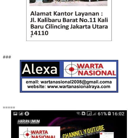
###
=====