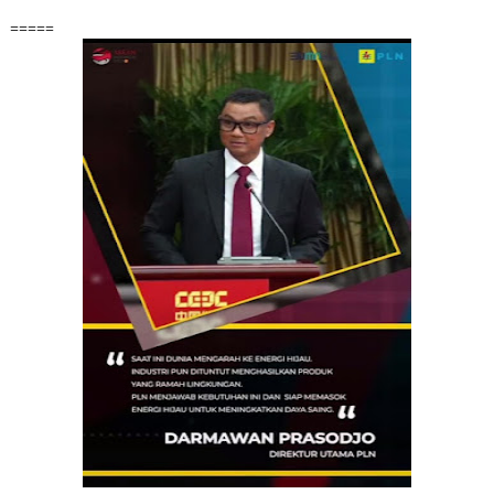
=====