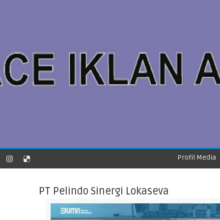
Profil Media
PT Pelindo Sinergi Lokaseva