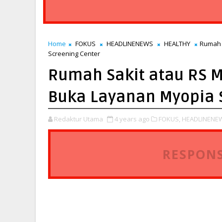
Home
FOKUS
HEADLINENEWS
HEALTHY
Rumah 
Screening Center
Rumah Sakit atau RS 
Buka Layanan Myopia 
Redaktur Utama
4 years ago
FOKUS,
HEADLINENE
RESPONS