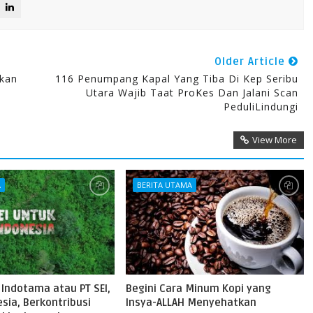
Older Article
ikan
116 Penumpang Kapal Yang Tiba Di Kep Seribu
Utara Wajib Taat ProKes Dan Jalani Scan
PeduliLindungi
View More
A
BERITA UTAMA
 Indotama atau PT SEI,
Begini Cara Minum Kopi yang
sia, Berkontribusi
Insya-ALLAH Menyehatkan