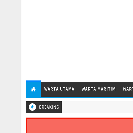
WARTA UTAMA
WARTA MARITIM
WAR
BREAKING
 Kapal Peti Kemas Besar Kelas Panamax