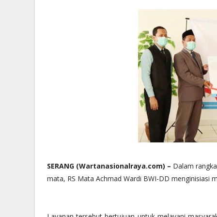
SERANG (Wartanasionalraya.com) –
Dalam rangka
mata, RS Mata Achmad Wardi BWI-DD menginisiasi m
Layanan tersebut bertujuan untuk melayani masyarak