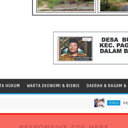
TA HUKUM
WARTA EKONOMI & BISNIS
DAERAH & RAGAM & 
Pemprov DKI
FOKUS
RESPONSIVE ADS HERE