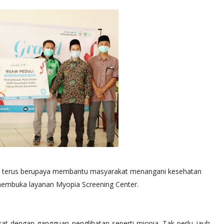
 terus berupaya membantu masyarakat menangani kesehatan
embuka layanan Myopia Screening Center.
at dengan gangguan penglihatan seperti miopia. Tak perlu jauh-