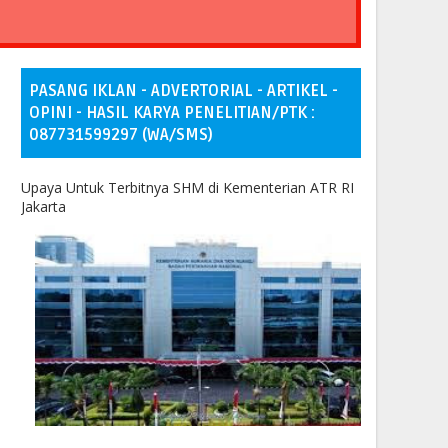
PASANG IKLAN - ADVERTORIAL - ARTIKEL -
OPINI - HASIL KARYA PENELITIAN/PTK :
087731599297 (WA/SMS)
Upaya Untuk Terbitnya SHM di Kementerian ATR RI
Jakarta