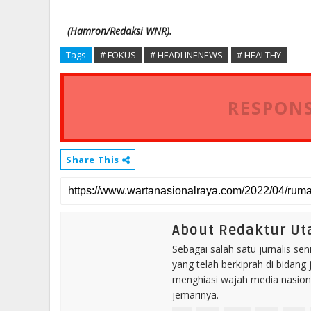
(Hamron/Redaksi WNR).
Tags
# FOKUS
# HEADLINENEWS
# HEALTHY
RESPONS
Share This
About Redaktur U
Sebagai salah satu jurnalis se
yang telah berkiprah di bidang 
menghiasi wajah media nasional
jemarinya.