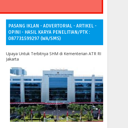
PASANG IKLAN - ADVERTORIAL - ARTIKEL -
OPINI - HASIL KARYA PENELITIAN/PTK :
087731599297 (WA/SMS)
Upaya Untuk Terbitnya SHM di Kementerian ATR RI
Jakarta