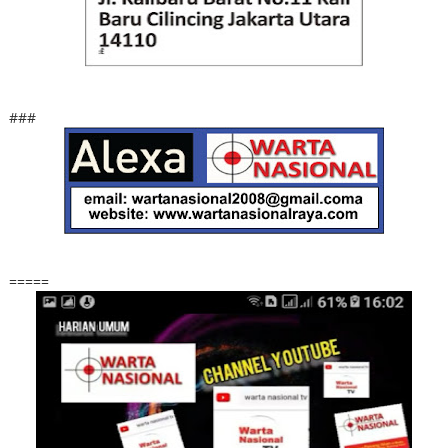
###
=====