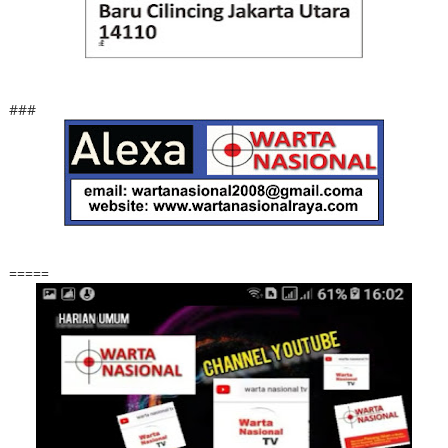
###
=====