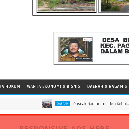
TA HUKUM
WARTA EKONOMI & BISNIS
DAERAH & RAGAM & 
Pascakejadian Insiden Kebakaran KMP
DAERAH
RESPONSIVE ADS HERE