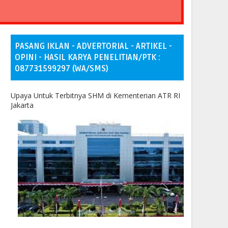
PASANG IKLAN - ADVERTORIAL - ARTIKEL -
OPINI - HASIL KARYA PENELITIAN/PTK :
087731599297 (WA/SMS)
Upaya Untuk Terbitnya SHM di Kementerian ATR RI
Jakarta