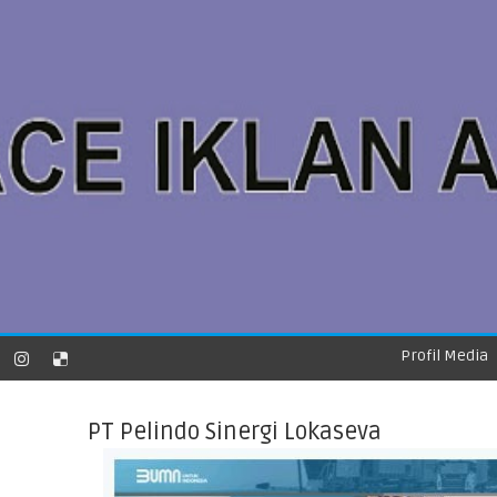
Profil Media
PT Pelindo Sinergi Lokaseva