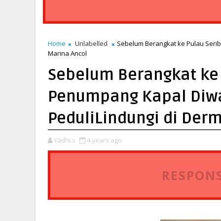
Home
Unlabelled
Sebelum Berangkat ke Pulau Serib
Marina Ancol
Sebelum Berangkat ke 
Penumpang Kapal Diw
PeduliLindungi di Der
Yadhi.s
4 years ago
RESPONS