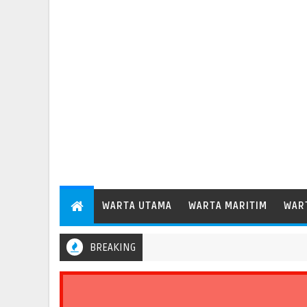
WARTA UTAMA
WARTA MARITIM
WAR
BREAKING
6 Persen, Perkuat Peran Pelabuhan bagi Perekonomian Daerah