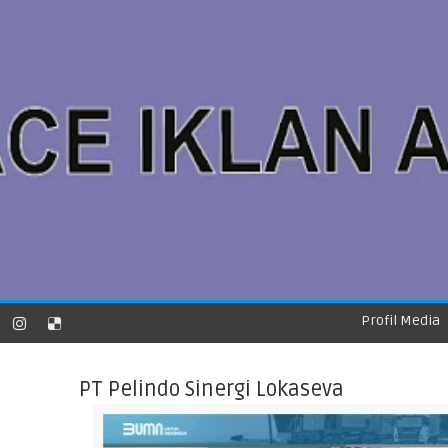
Profil Media
PT Pelindo Sinergi Lokaseva