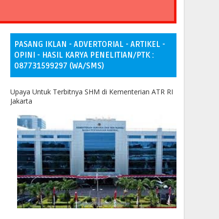
PASANG IKLAN - ADVERTORIAL - ARTIKEL -
OPINI - HASIL KARYA PENELITIAN/PTK :
087731599297 (WA/SMS)
Upaya Untuk Terbitnya SHM di Kementerian ATR RI
Jakarta