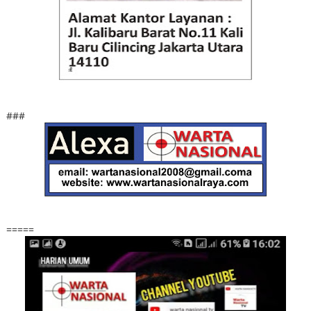
###
=====