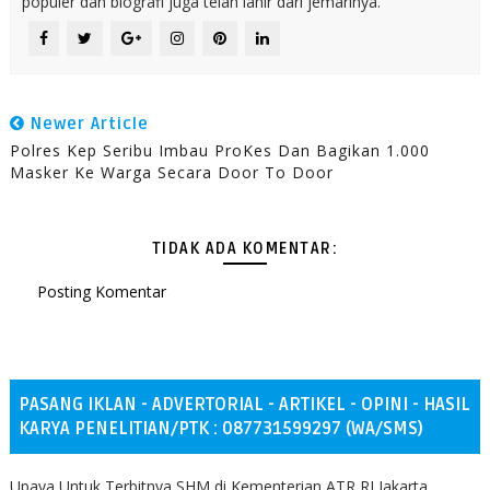
populer dan biografi juga telah lahir dari jemarinya.
Newer Article
Polres Kep Seribu Imbau ProKes Dan Bagikan 1.000
Masker Ke Warga Secara Door To Door
TIDAK ADA KOMENTAR:
Posting Komentar
PASANG IKLAN - ADVERTORIAL - ARTIKEL - OPINI - HASIL
KARYA PENELITIAN/PTK : 087731599297 (WA/SMS)
Upaya Untuk Terbitnya SHM di Kementerian ATR RI Jakarta