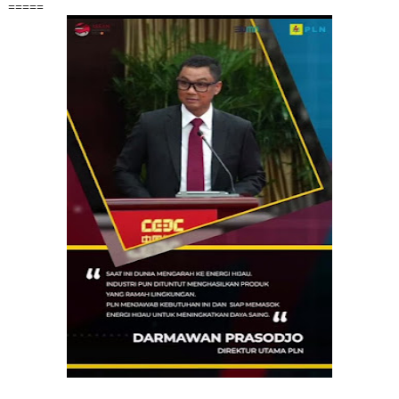
=====