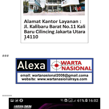
###
=====