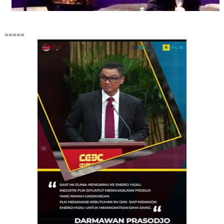
=====