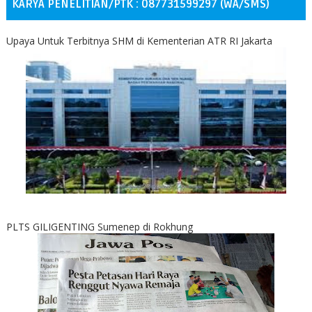
KARYA PENELITIAN/PTK : 087731599297 (WA/SMS)
Upaya Untuk Terbitnya SHM di Kementerian ATR RI Jakarta
PLTS GILIGENTING Sumenep di Rokhung