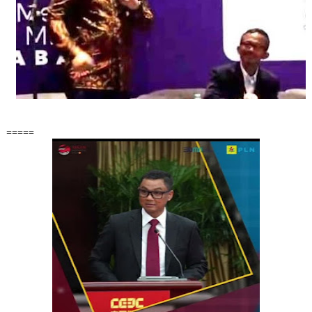
=====