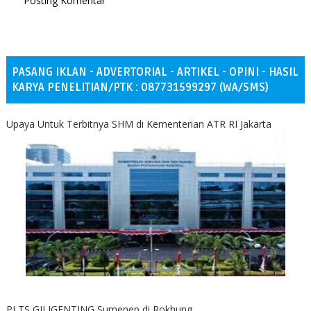
Posting Komentar
PASANG IKLAN - ADVERTORIAL - ARTIKEL - OPINI - HASIL
KARYA PENELITIAN/PTK : 087731599297 (WA/SMS)
Upaya Untuk Terbitnya SHM di Kementerian ATR RI Jakarta
PLTS GILIGENTING Sumenep di Rokhung