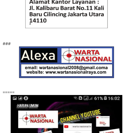
###
=====