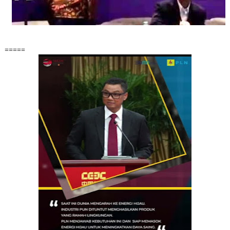
=====