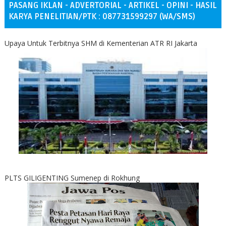
PASANG IKLAN - ADVERTORIAL - ARTIKEL - OPINI - HASIL
KARYA PENELITIAN/PTK : 087731599297 (WA/SMS)
Upaya Untuk Terbitnya SHM di Kementerian ATR RI Jakarta
PLTS GILIGENTING Sumenep di Rokhung