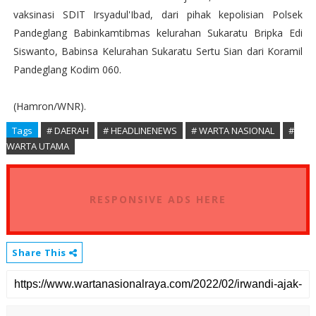
vaksinasi SDIT Irsyadul'Ibad, dari pihak kepolisian Polsek
Pandeglang Babinkamtibmas kelurahan Sukaratu Bripka Edi
Siswanto, Babinsa Kelurahan Sukaratu Sertu Sian dari Koramil
Pandeglang Kodim 060.
(Hamron/WNR).
Tags
# DAERAH
# HEADLINENEWS
# WARTA NASIONAL
#
WARTA UTAMA
RESPONSIVE ADS HERE
Share This