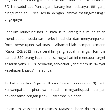
Irsyadul'Ibad Pandeglang adalah 661 anak. "Untuk sasaran
SDIT Irsyadul'Ibad Pandeglang kurang lebih sebanyak 661 yang
dibagi menjadi 3 sesi sesuai dengan jamnya masing-masing,"
ungkapnya.
Sebelum launching hari ini kata Isuti, orang tua murid telah
mendapatkan sosialisasi terlebih dahulu dan menyampaikan
form persetujuan vaksinasi, "Alhamdulillah sampai kemarin
(Rabu, 2/2/2022- red) terakhir yang sudah mengisi formulir
sampai 350 orang tua murid, semoga hari ini mencapai target
sasaran yakni 100% tervaksin, terkecuali yang memiliki riwayat
kesehatan khusus", harapnya.
Terkait masalah Kejadian Ikutan Pasca Imunisasi (KIPI), Isuti
kenyampaikan pihaknya sudah mengantisipasi dengan
bekerjasama dengan pihak Puskesmas Majasari.
Selain tim Vaksinasi Puskesmas Majasari, hadir dalam acara