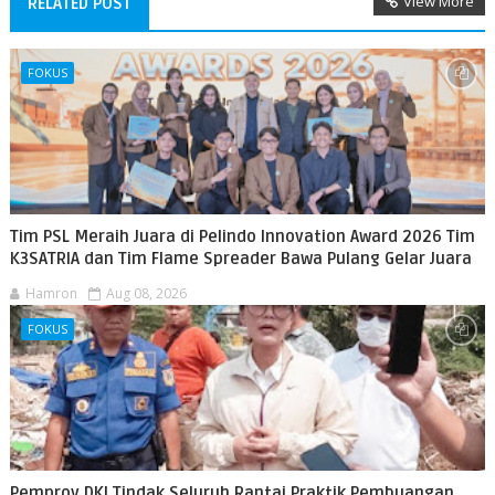
View More
RELATED POST
FOKUS
Tim PSL Meraih Juara di Pelindo Innovation Award 2026 Tim
K3SATRIA dan Tim Flame Spreader Bawa Pulang Gelar Juara
Hamron
Aug 08, 2026
FOKUS
Pemprov DKI Tindak Seluruh Rantai Praktik Pembuangan