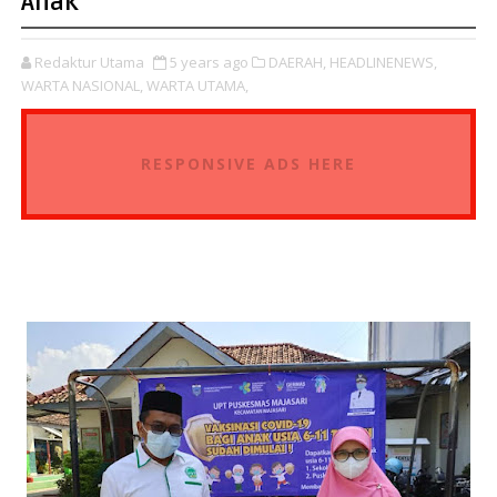
Anak
Redaktur Utama
5 years ago
DAERAH,
HEADLINENEWS,
WARTA NASIONAL,
WARTA UTAMA,
RESPONSIVE ADS HERE