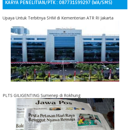
KARYA PENELITIAN/PTK : 087731599297 (WA/SMS)
Upaya Untuk Terbitnya SHM di Kementerian ATR RI Jakarta
PLTS GILIGENTING Sumenep di Rokhung