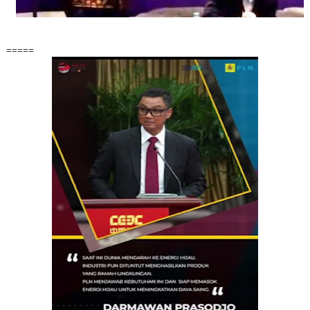
=====