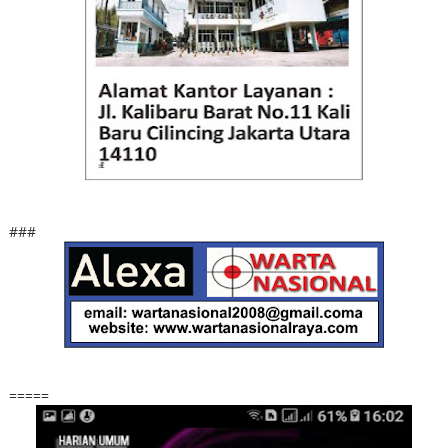
###
=====