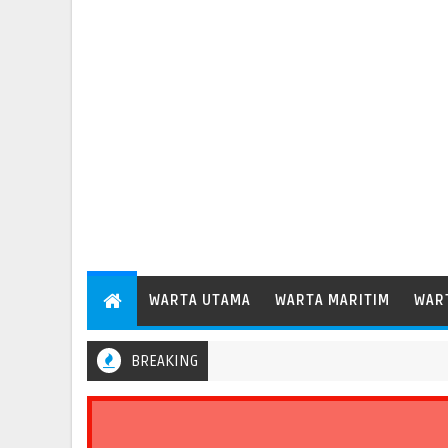
WARTA UTAMA
WARTA MARITIM
WAR
BREAKING
elabuhan Patimban Perdana Layani Kapal Peti Kemas Besar Kelas 