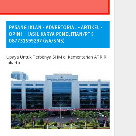
PASANG IKLAN - ADVERTORIAL - ARTIKEL -
OPINI - HASIL KARYA PENELITIAN/PTK :
087731599297 (WA/SMS)
Upaya Untuk Terbitnya SHM di Kementerian ATR RI
Jakarta