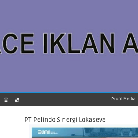
Profil Media
PT Pelindo Sinergi Lokaseva