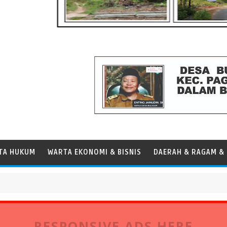
TA HUKUM
WARTA EKONOMI & BISNIS
DAERAH & RAGAM & 
Panamax
RESPONSIVE ADS HERE