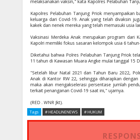
melaksanakan vaksin," kata Kapolres Pelabuhan Tanju
Kapolres Pelabuhan Tanjung Priok menyampaikan ba
keluarga dari Covid-19. Anak yang telah divaksin j
kakek dan nenek mereka yang telah memasuki usia lan
Vaksinasi Merdeka Anak merupakan program dari Ka
Kapolri memiliki fokus sasaran kelompok usia 6 tahun
Diketahui bahwa Polres Pelabuhan Tanjung Priok tel
11 tahun di Kawasan Muara Angke mulai tanggal 15 De
"Setelah libur Natal 2021 dan Tahun Baru 2022, Po
Anak di Kantor RW 22, sehingga diharapkan dengan 
maka akan mengakselerasi persentase jumlah pendu
terkait penanganan Covid-19 saat ini," ujarnya.
(RED . WNR Jkt).
Tags
# HEADLINENEWS
# HUKUM
RESPONS