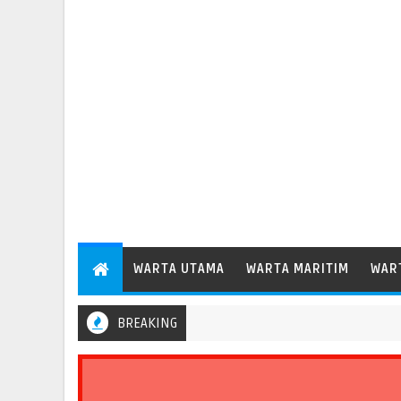
WARTA UTAMA
WARTA MARITIM
WAR
BREAKING
ng 35,6 Persen, Perkuat Peran Pelabuhan bagi Perekonomian Daerah