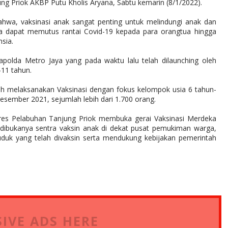
ng Priok AKBP Putu Kholis Aryana, Sabtu kemarin (8/1/2022).
hwa, vaksinasi anak sangat penting untuk melindungi anak dan
uga dapat memutus rantai Covid-19 kepada para orangtua hingga
sia.
polda Metro Jaya yang pada waktu lalu telah dilaunching oleh
-11 tahun.
ah melaksanakan Vaksinasi dengan fokus kelompok usia 6 tahun-
sember 2021, sejumlah lebih dari 1.700 orang.
lres Pelabuhan Tanjung Priok membuka gerai Vaksinasi Merdeka
dibukanya sentra vaksin anak di dekat pusat pemukiman warga,
duk yang telah divaksin serta mendukung kebijakan pemerintah
IVE ADS HERE