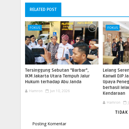
RELATED POST
FOKUS
FOKUS
Tersinggung Sebutan "Barbar",
Lelang Seren
IKM Jakarta Utara Tempuh Jalur
Kanwil DJP 
Hukum terhadap Abu Janda
Upaya Pene
berhasil lel
Hamron
Jun 10, 2026
Kendaraan
Hamron
TIDAK
Posting Komentar