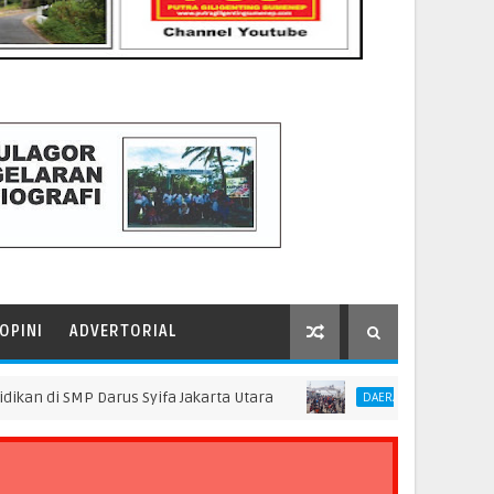
OPINI
ADVERTORIAL
P Darus Syifa Jakarta Utara
Pascakejadian Ins
DAERAH