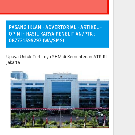
PASANG IKLAN - ADVERTORIAL - ARTIKEL -
OPINI - HASIL KARYA PENELITIAN/PTK :
087731599297 (WA/SMS)
Upaya Untuk Terbitnya SHM di Kementerian ATR RI
Jakarta