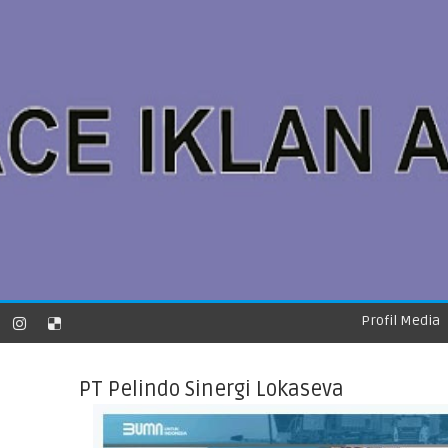
Profil Media
PT Pelindo Sinergi Lokaseva