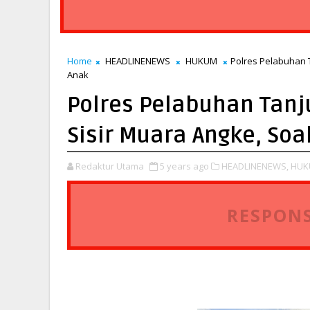
Home
HEADLINENEWS
HUKUM
Polres Pelabuhan 
Anak
Polres Pelabuhan Tan
Sisir Muara Angke, Soa
Redaktur Utama
5 years ago
HEADLINENEWS,
HUK
RESPONS