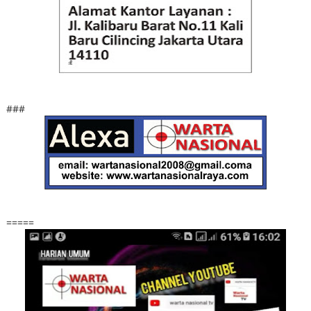
###
=====