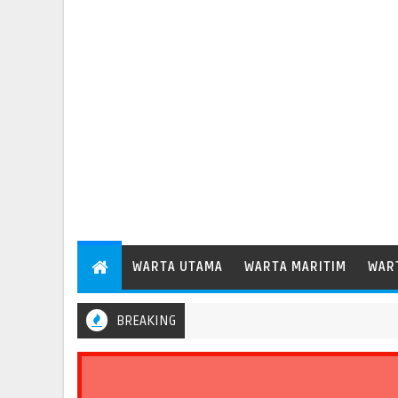
WARTA UTAMA
WARTA MARITIM
WAR
BREAKING
6 Persen, Perkuat Peran Pelabuhan bagi Perekonomian Daerah