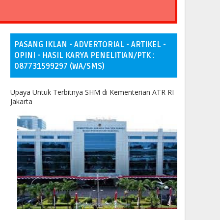
PASANG IKLAN - ADVERTORIAL - ARTIKEL -
OPINI - HASIL KARYA PENELITIAN/PTK :
087731599297 (WA/SMS)
Upaya Untuk Terbitnya SHM di Kementerian ATR RI
Jakarta