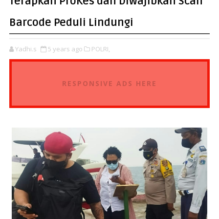
Terapkan ProKes dan Diwajibkan Scan
Barcode Peduli Lindungi
Yadhi.s
5 years ago
POLRI,
RESPONSIVE ADS HERE