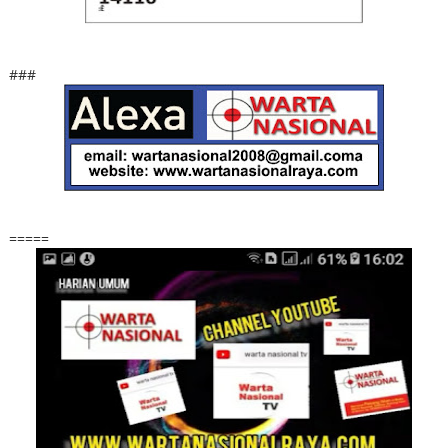
###
=====