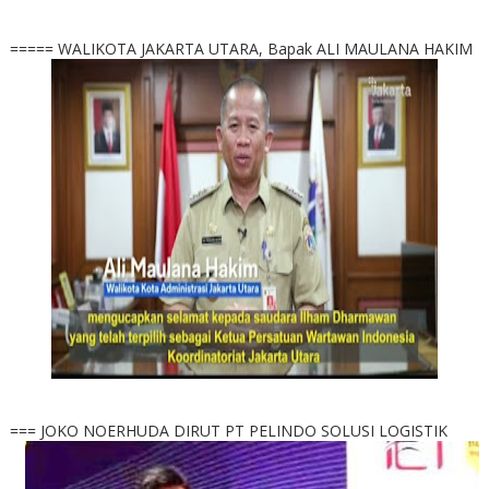
===== WALIKOTA JAKARTA UTARA, Bapak ALI MAULANA HAKIM
=== JOKO NOERHUDA DIRUT PT PELINDO SOLUSI LOGISTIK