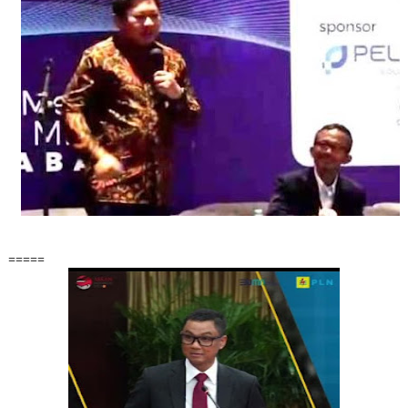
=====