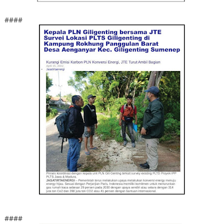
####
####