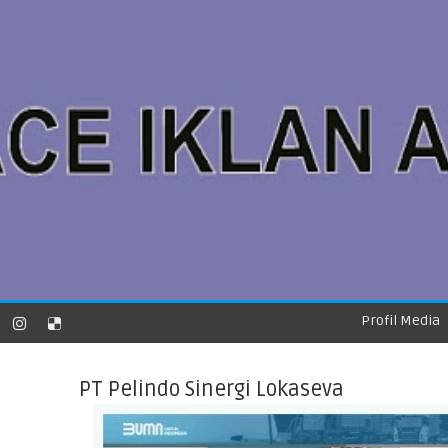
Profil Media
PT Pelindo Sinergi Lokaseva