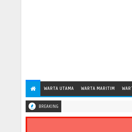
WARTA UTAMA
WARTA MARITIM
WAR
BREAKING
n Patimban Perdana Layani Kapal Peti Kemas Besar Kelas Panamax