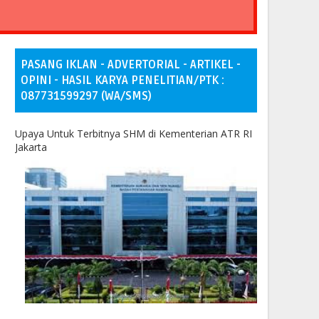
PASANG IKLAN - ADVERTORIAL - ARTIKEL -
OPINI - HASIL KARYA PENELITIAN/PTK :
087731599297 (WA/SMS)
Upaya Untuk Terbitnya SHM di Kementerian ATR RI
Jakarta