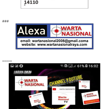
###
=====