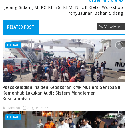
Older Article
Jelang Sidang MEPC KE-76, KEMENHUB Gelar Workshop
Penyusunan Bahan Sidang
View More
RELATED POST
DAERAH
Pascakejadian Insiden Kebakaran KMP Mutiara Sentosa II,
Kemenhub Lakukan Audit Sistem Manajemen
Keselamatan
Hamron
Aug 05, 2026
DAERAH