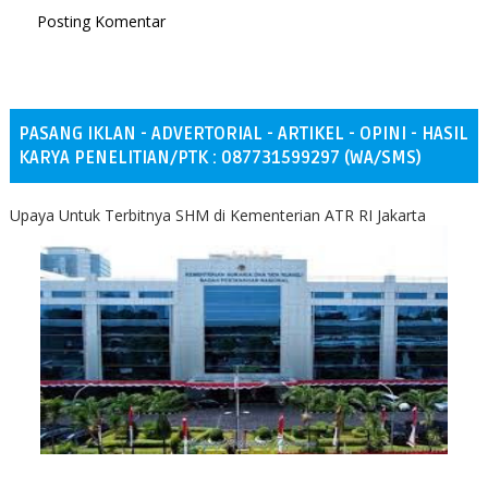
Posting Komentar
PASANG IKLAN - ADVERTORIAL - ARTIKEL - OPINI - HASIL
KARYA PENELITIAN/PTK : 087731599297 (WA/SMS)
Upaya Untuk Terbitnya SHM di Kementerian ATR RI Jakarta