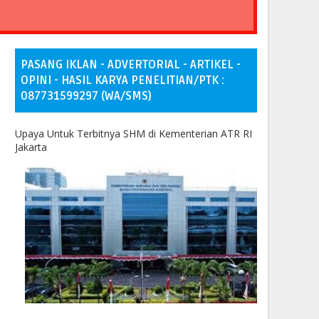
PASANG IKLAN - ADVERTORIAL - ARTIKEL -
OPINI - HASIL KARYA PENELITIAN/PTK :
087731599297 (WA/SMS)
Upaya Untuk Terbitnya SHM di Kementerian ATR RI
Jakarta