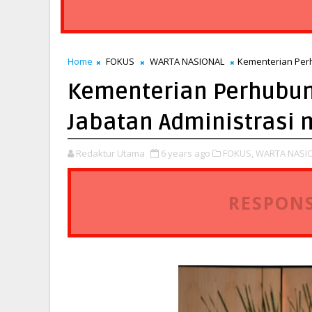
Home
FOKUS
WARTA NASIONAL
Kementerian Perh
Kementerian Perhubun
Jabatan Administrasi 
Redaktur Utama
6 years ago
FOKUS,
WARTA NASIO
RESPONS