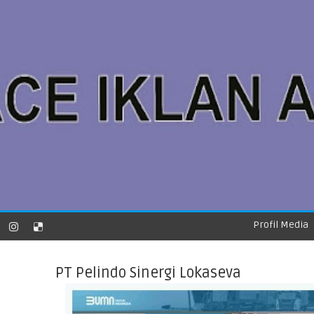
Profil Media
PT Pelindo Sinergi Lokaseva