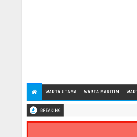
WARTA UTAMA
WARTA MARITIM
WAR
BREAKING
Pelindo Regional 2 Bengkulu Catat Pertumbuhan Arus Barang 35,6 