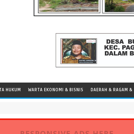
TA HUKUM
WARTA EKONOMI & BISNIS
DAERAH & RAGAM & 
Persen, Perkuat Peran Pelabuhan bagi Perekonomian Daerah
RESPONSIVE ADS HERE