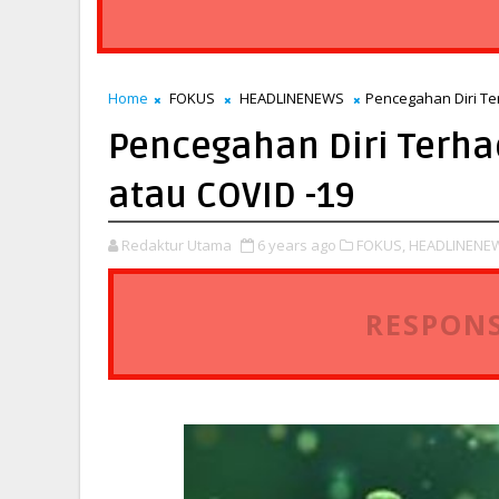
Home
FOKUS
HEADLINENEWS
Pencegahan Diri Te
Pencegahan Diri Terh
atau COVID -19
Redaktur Utama
6 years ago
FOKUS,
HEADLINENE
RESPONS