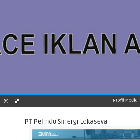
Profil Media
PT Pelindo Sinergi Lokaseva