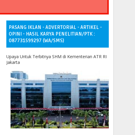
PASANG IKLAN - ADVERTORIAL - ARTIKEL -
OPINI - HASIL KARYA PENELITIAN/PTK :
087731599297 (WA/SMS)
Upaya Untuk Terbitnya SHM di Kementerian ATR RI
Jakarta