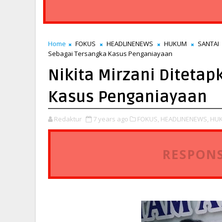
Home
FOKUS
HEADLINENEWS
HUKUM
SANTAI
Sebagai Tersangka Kasus Penganiayaan
Nikita Mirzani Diteta
Kasus Penganiayaan
Redaktur
7 years ago
FOKUS,
HEADLINENEWS,
HU
RESPONS