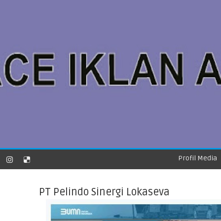
Profil Media
PT Pelindo Sinergi Lokaseva