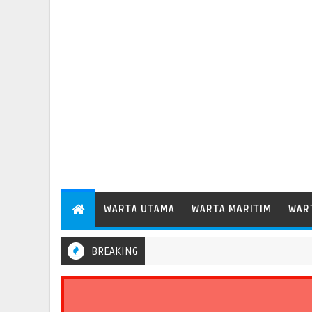
WARTA UTAMA
WARTA MARITIM
WAR
BREAKING
elabuhan Patimban Perdana Layani Kapal Peti Kemas Besar Kelas 