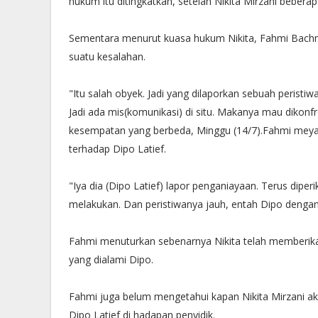
hukum itu ditingkatkan, setelah Nikita Mirzani beberap
Sementara menurut kuasa hukum Nikita, Fahmi Bachmid
suatu kesalahan.
"Itu salah obyek. Jadi yang dilaporkan sebuah peristiwa
Jadi ada mis(komunikasi) di situ. Makanya mau dikonfr
kesempatan yang berbeda, Minggu (14/7).Fahmi meyaki
terhadap Dipo Latief.
"Iya dia (Dipo Latief) lapor penganiayaan. Terus diper
melakukan. Dan peristiwanya jauh, entah Dipo dengan 
Fahmi menuturkan sebenarnya Nikita telah memberika
yang dialami Dipo.
Fahmi juga belum mengetahui kapan Nikita Mirzani a
Dipo Latief di hadapan penyidik.