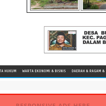
TA HUKUM
WARTA EKONOMI & BISNIS
DAERAH & RAGAM & 
Panamax
RESPONSIVE ADS HERE