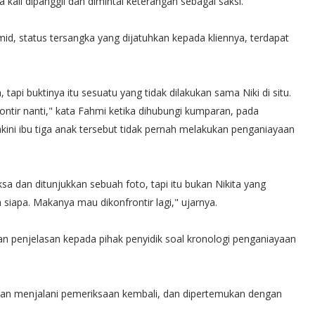
a kali dipanggil dan dimintai keterangan sebagai saksi.
, status tersangka yang dijatuhkan kepada kliennya, terdapat
, tapi buktinya itu sesuatu yang tidak dilakukan sama Niki di situ.
ontir nanti," kata Fahmi ketika dihubungi kumparan, pada
ni ibu tiga anak tersebut tidak pernah melakukan penganiayaan
iksa dan ditunjukkan sebuah foto, tapi itu bukan Nikita yang
siapa. Makanya mau dikonfrontir lagi," ujarnya.
n penjelasan kepada pihak penyidik soal kronologi penganiayaan
kan menjalani pemeriksaan kembali, dan dipertemukan dengan