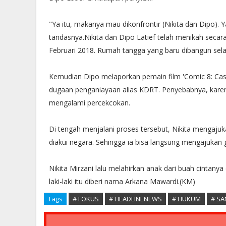
"Ya itu, makanya mau dikonfrontir (Nikita dan Dipo). Y
tandasnya.Nikita dan Dipo Latief telah menikah secara
Februari 2018. Rumah tangga yang baru dibangun sela
Kemudian Dipo melaporkan pemain film 'Comic 8: Casino
dugaan penganiayaan alias KDRT. Penyebabnya, kare
mengalami percekcokan.
Di tengah menjalani proses tersebut, Nikita mengaju
diakui negara. Sehingga ia bisa langsung mengajukan g
Nikita Mirzani lalu melahirkan anak dari buah cintanya
laki-laki itu diberi nama Arkana Mawardi.(KM)
Tags
# FOKUS
# HEADLINENEWS
# HUKUM
# SA