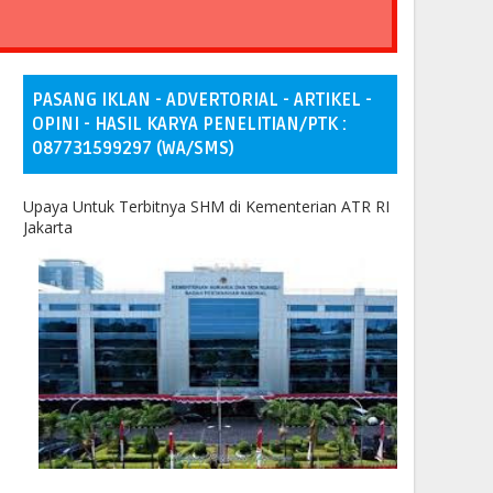
PASANG IKLAN - ADVERTORIAL - ARTIKEL -
OPINI - HASIL KARYA PENELITIAN/PTK :
087731599297 (WA/SMS)
Upaya Untuk Terbitnya SHM di Kementerian ATR RI
Jakarta