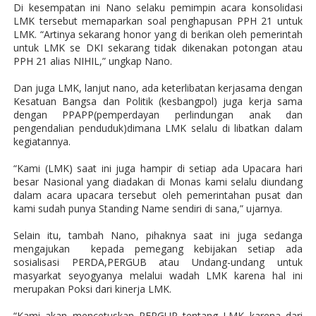
Di kesempatan ini Nano selaku pemimpin acara konsolidasi
LMK tersebut memaparkan soal penghapusan PPH 21 untuk
LMK. “Artinya sekarang honor yang di berikan oleh pemerintah
untuk LMK se DKI sekarang tidak dikenakan potongan atau
PPH 21 alias NIHIL,” ungkap Nano.
Dan juga LMK, lanjut nano, ada keterlibatan kerjasama dengan
Kesatuan Bangsa dan Politik (kesbangpol) juga kerja sama
dengan PPAPP(pemperdayan perlindungan anak dan
pengendalian penduduk)dimana LMK selalu di libatkan dalam
kegiatannya.
“Kami (LMK) saat ini juga hampir di setiap ada Upacara hari
besar Nasional yang diadakan di Monas kami selalu diundang
dalam acara upacara tersebut oleh pemerintahan pusat dan
kami sudah punya Standing Name sendiri di sana,” ujarnya.
Selain itu, tambah Nano, pihaknya saat ini juga sedanga
mengajukan
kepada pemegang kebijakan setiap ada
sosialisasi PERDA,PERGUB atau Undang-undang untuk
masyarkat seyogyanya melalui wadah LMK karena hal ini
merupakan Poksi dari kinerja LMK.
“Kami akan mencetuskan PERGUP tentang LMK karena dari