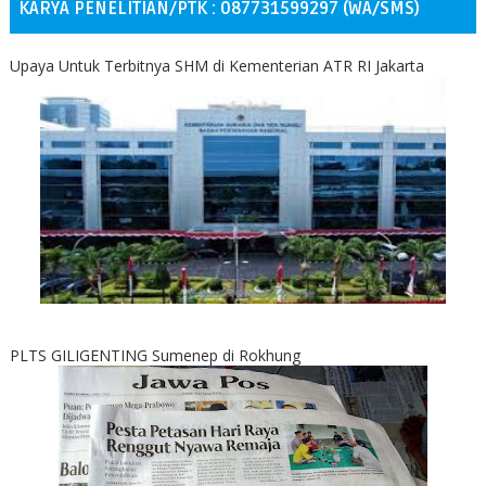
KARYA PENELITIAN/PTK : 087731599297 (WA/SMS)
Upaya Untuk Terbitnya SHM di Kementerian ATR RI Jakarta
PLTS GILIGENTING Sumenep di Rokhung