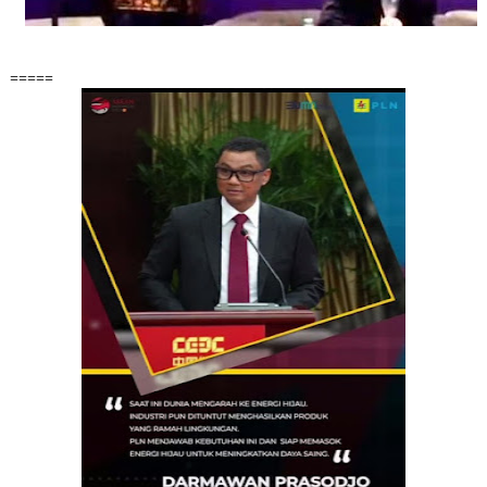
=====