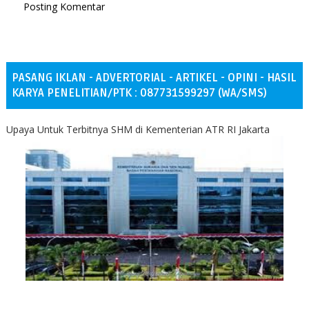
Posting Komentar
PASANG IKLAN - ADVERTORIAL - ARTIKEL - OPINI - HASIL
KARYA PENELITIAN/PTK : 087731599297 (WA/SMS)
Upaya Untuk Terbitnya SHM di Kementerian ATR RI Jakarta