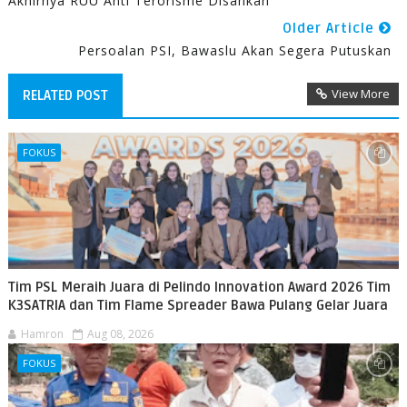
Akhirnya RUU Anti Terorisme Disahkan
Older Article
Persoalan PSI, Bawaslu Akan Segera Putuskan
View More
RELATED POST
FOKUS
Tim PSL Meraih Juara di Pelindo Innovation Award 2026 Tim
K3SATRIA dan Tim Flame Spreader Bawa Pulang Gelar Juara
Hamron
Aug 08, 2026
FOKUS